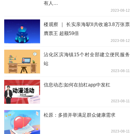
有人…
2023-08-12
楼观察 ｜ 长实亲海駅II共收逾3.8万张票
膺票王 超额59倍
2023-08-12
沾化区滨海镇15个村全部建立便民服务
站
2023-08-11
信息动态:如何在抬杠app中发杠
2023-08-11
松原：多措并举满足群众健康需求
2023-08-11