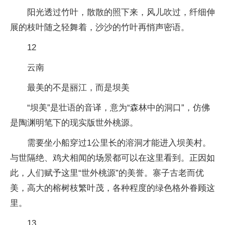
阳光透过竹叶，散散的照下来，风儿吹过，纤细伸
展的枝叶随之轻舞着，沙沙的竹叶再悄声密语。
12
云南
最美的不是丽江，而是坝美
“坝美”是壮语的音译，意为“森林中的洞口”，仿佛
是陶渊明笔下的现实版世外桃源。
需要坐小船穿过1公里长的溶洞才能进入坝美村。
与世隔绝、鸡犬相闻的场景都可以在这里看到。正因如
此，人们赋予这里“世外桃源”的美誉。寨子古老而优
美，高大的榕树枝繁叶茂，各种程度的绿色格外眷顾这
里。
13