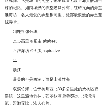
迷魂阵。它是城市的沟壑，也承载着无数上海人酸甜苦
辣的记忆。如围城般的弄堂隆昌公寓，红砖瓦面的弄堂
淮海坊，名人最爱的弄堂步高里，魔都最浪漫的弄堂蓝
妮弄堂...
©图虫 张钰琪
△步高里 ©图虫 荣荣443
△淮海坊 ©图虫inspirative
11
浙江
最美的不是西湖，而是山溪竹海
双溪竹海，位于杭州西北30多公里处的余杭区双
溪镇，这里遍地竹林，苍翠欲滴,潺潺溪水，涓涓清
流，澄澈无比，沁人心脾。