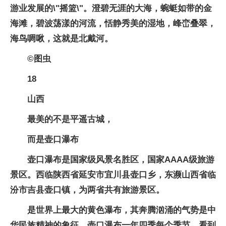
游业发展的\"摇篮\"。澄碧无涯的大海，蜿蜓如带的金
海滩，碧波荡漾的河流，恬静秀美的湿地，峰峦叠翠，
海鸟啁啾，这就是北戴河。
©图虫
18
山西
最美的不是平遥古城，
而是壶口瀑布
壶口瀑布是国家级风景名胜区，国家AAAA级旅游
景区。西临陕西省延安市宜川县壶口乡，东濒山西省临
汾市吉县壶口镇，为两省共有旅游景区。
是世界上最大的黄色瀑布，其奔腾汹涌的气势是中
华民族精神的象征。壶口瀑布一年四季每个季节，看到