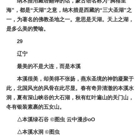
纳木措用藏语翻译的话，蒙古语名称为“腾格里
海”，都是“天湖”之意，纳木措是西藏的“三大圣湖”之
一，为著名的佛教圣地之一。意思是天湖。天上之湖，
是多么美的赞喻。
29
辽宁
最美的不是大连，而是本溪
本溪很美，却美得不张扬，燕东圣境的神韵凝聚于
此，北国风光的风骨在此尽显。春有奇异清澈的本溪水
洞，夏有深山峡谷的大石湖，秋有红叶遍山的关门山，
冬有银装素裹的五女山。
△本溪绿石谷 ©图虫 云中漫步oO
△本溪水洞 ©图虫