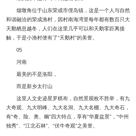
烟墩角位于山东荣成市俚岛镇，这是一个人与自然
和谐融洽的荣成渔村，因村南海湾里每年都有数百只大
天鹅栖息越冬，人们在这里几乎可以和天鹅零距离接
触，于是小渔村便有了“天鹅村”的美誉。
05
河南
最美的不是洛阳，
而是新乡太行山
这里人文史迹星罗棋布，自然景观枚不胜举，有九
大奇观、九大明峰、九大名洞、九大名棚、九大奇石，
有“奇、险、奥、幽”四大特点，享有“华夏盆景”，“中州
独秀”、“江北石林”、“伏牛奇观”之美誉。