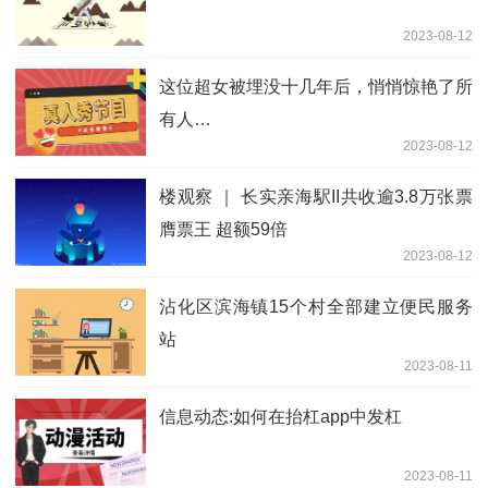
2023-08-12
这位超女被埋没十几年后，悄悄惊艳了所
有人…
2023-08-12
楼观察 ｜ 长实亲海駅II共收逾3.8万张票
膺票王 超额59倍
2023-08-12
沾化区滨海镇15个村全部建立便民服务
站
2023-08-11
信息动态:如何在抬杠app中发杠
2023-08-11