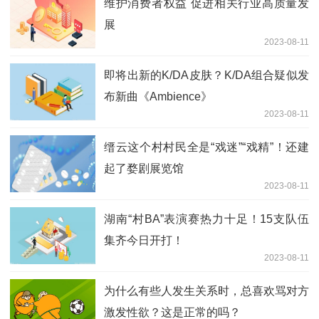
维护消费者权益 促进相关行业高质量发
展
2023-08-11
即将出新的K/DA皮肤？K/DA组合疑似发
布新曲《Ambience》
2023-08-11
缙云这个村村民全是“戏迷”“戏精”！还建
起了婺剧展览馆
2023-08-11
湖南“村BA”表演赛热力十足！15支队伍
集齐今日开打！
2023-08-11
为什么有些人发生关系时，总喜欢骂对方
激发性欲？这是正常的吗？