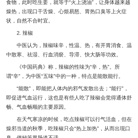
食物，此时吃生姜，就等于“火上浇油”，让身体越来越
燥热，出现口干舌燥、心烦易怒、胃热口臭等上火症
状，自然不合时宜。
2. 辣椒
中医认为，辣椒味辛，性温、热，有开胃消食、温
中散寒、祛湿、行血消瘀、导滞、快大肠等功效。
《中国药典》称，辣椒的性味为“辛，热”。所
谓“辛”，为中医“五味”中的一种，特点是能散能行。
“能散”，即能把人体内的邪气发散出去；“能行”，
即促进气血运行，这也是有些人吃了辣椒会觉得通体舒
畅、气血畅顺的主要原因。
在天气寒凉的时候，吃点辣椒可以行气活血，但在
燥邪当道的秋季，吃辣椒只会“热上加热”，从而出现口
臭、便秘等胃肠道不适。