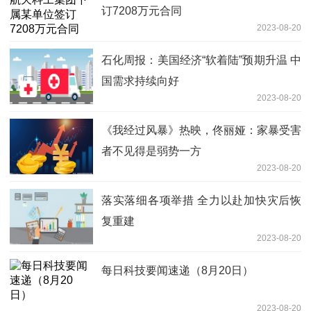
订7208万元合同
2023-08-20
石化周报：美国经济“软着陆”预期升温 中
国需求持续向好
2023-08-20
《我经过风暴》热映，佟丽娅：家暴受害
者不见得是弱势一方
2023-08-20
落实落细各项举措 全力以赴加快灾后恢
复重建
2023-08-20
每日科技要闻速递（8月20日）
2023-08-20