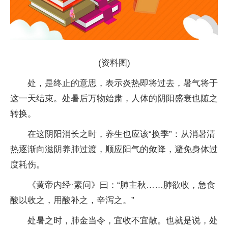
(资料图)
处，是终止的意思，表示炎热即将过去，暑气将于
这一天结束。处暑后万物始肃，人体的阴阳盛衰也随之
转换。
在这阴阳消长之时，养生也应该“换季”：从消暑清
热逐渐向滋阴养肺过渡，顺应阳气的敛降，避免身体过
度耗伤。
《黄帝内经·素问》曰：“肺主秋……肺欲收，急食
酸以收之，用酸补之，辛泻之。”
处暑之时，肺金当令，宜收不宜散。也就是说，处