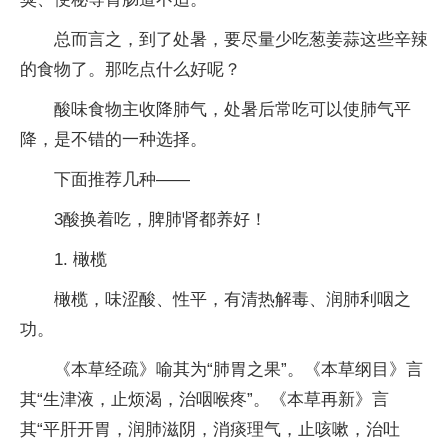
总而言之，到了处暑，要尽量少吃葱姜蒜这些辛辣
的食物了。那吃点什么好呢？
酸味食物主收降肺气，处暑后常吃可以使肺气平
降，是不错的一种选择。
下面推荐几种——
3酸换着吃，脾肺肾都养好！
1. 橄榄
橄榄，味涩酸、性平，有清热解毒、润肺利咽之
功。
《本草经疏》喻其为“肺胃之果”。《本草纲目》言
其“生津液，止烦渴，治咽喉疼”。《本草再新》言
其“平肝开胃，润肺滋阴，消痰理气，止咳嗽，治吐