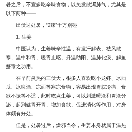
暑之后，不宜多吃辛味食物，以免发散泻肺气，尤其是
以下两种——
出伏迎处暑，“2辣”千万别碰
1. 生姜
中医认为，生姜味辛性温，有发汗解表、祛风散
寒、温中和胃、暖胃止呕、升温助阳、温肺化痰、解鱼
蟹毒之功用。
在早前炎热的三伏天，很多人喜欢吃小龙虾、冰西
瓜、冰啤酒、凉面等寒凉食物，容易出现胃脘冷痛、食
欲不振等不适，此时吃点生姜，可以刺激唾液和胃液分
泌，起到健胃开胃、增加食欲、促进消化等作用，对身
体颇有好处。
但是，处暑过后，燥邪当令，生姜本身就属于温热