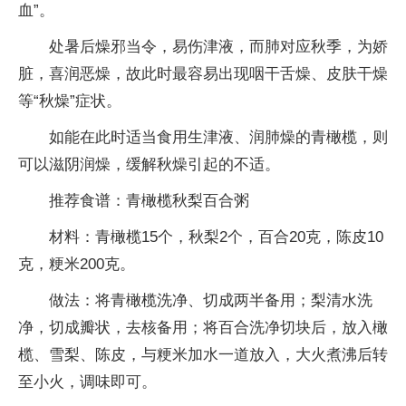
血”。
处暑后燥邪当令，易伤津液，而肺对应秋季，为娇
脏，喜润恶燥，故此时最容易出现咽干舌燥、皮肤干燥
等“秋燥”症状。
如能在此时适当食用生津液、润肺燥的青橄榄，则
可以滋阴润燥，缓解秋燥引起的不适。
推荐食谱：青橄榄秋梨百合粥
材料：青橄榄15个，秋梨2个，百合20克，陈皮10
克，粳米200克。
做法：将青橄榄洗净、切成两半备用；梨清水洗
净，切成瓣状，去核备用；将百合洗净切块后，放入橄
榄、雪梨、陈皮，与粳米加水一道放入，大火煮沸后转
至小火，调味即可。