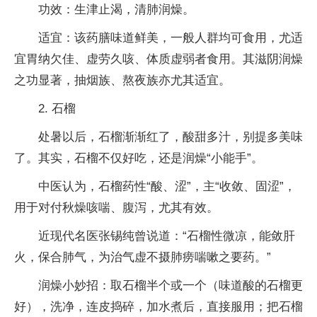
功效：生津止渴，清肺润燥。
适宜：该药膳味道鲜美，一般人群均可食用，尤适
宜胃纳欠佳、虚劳久咳、体质虚弱者食用。其滋阴润燥
之功显著，抽烟族、熬夜族亦尤其适宜。
2. 石榴
处暑以后，石榴渐渐红了，酸甜多汁，别提多美味
了。其实，石榴不仅好吃，还是润燥“小能手”。
中医认为，石榴药性“酸、涩”，主“收敛、固涩”，
用于对付秋燥咳喘、腹泻，尤其有效。
近现代名医张锡纯曾说道：“石榴性微凉，能敛肝
火，保合肺气，为治气虚不摄肺痨喘嗽之要药。”
润燥小妙招：取石榴半个或一个（味道酸的石榴更
好），洗净，连皮捣碎，加水煮后，直接服用；把石榴