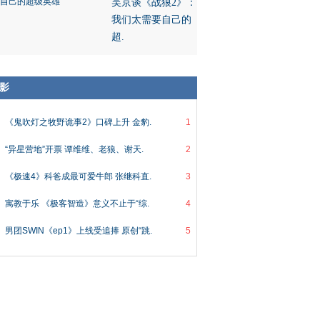
吴京谈《战狼2》：
我们太需要自己的
超.
影
《鬼吹灯之牧野诡事2》口碑上升 金豹.
1
“异星营地”开票 谭维维、老狼、谢天.
2
《极速4》科爸成最可爱牛郎 张继科直.
3
寓教于乐 《极客智造》意义不止于“综.
4
男团SWIN《ep1》上线受追捧 原创“跳.
5