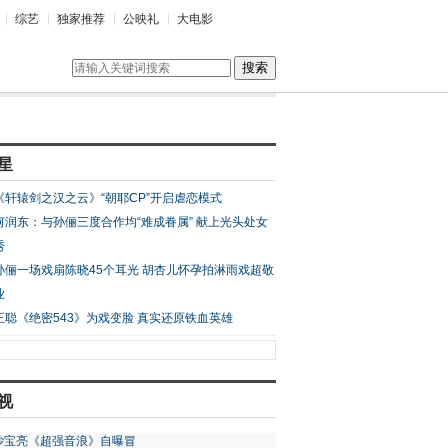
综艺
独家推荐
公映礼
大电影
搜索
星
《轩辕剑之汉之云》“朝耶CP”开启虐恋模式
何润东：与孙俪三度合作均“难成眷属” 献上光头处女
秀
孙俪一场戏扇陈晓45个耳光 胡杏儿怀孕拍淋雨戏超敬
业
王聪《绝密543》为戏变脸 真实还原铁血英雄
视