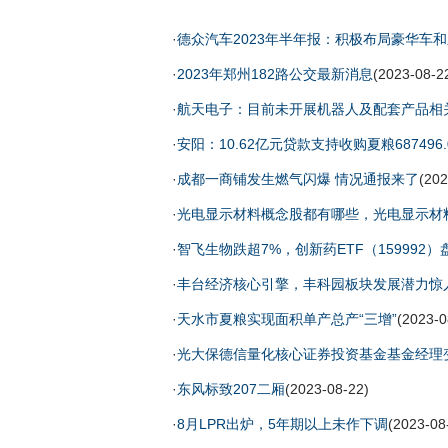
·
德众汽车2023年半年报：积极布局豪华车和
·
2023年郑州182路公交最新消息
(2023-08-2
·
航天电子：目前未开展机器人及配套产品相
·
安阳：10.62亿元贷款支持收购夏粮687496.
·
成都一商铺发生燃气闪爆 情况通报来了
(202
·
光电显示材料概念股都有哪些，光电显示材
·
智飞生物跌超7%，创新药ETF（159992）
·
丰台经济核心引擎，丰科园板块发展潜力惊
·
天水市夏粮实现面积单产总产“三增”
(2023-0
·
光大保德信量化核心证券投资基金基金经理
·
东风标致207二厢
(2023-08-22)
·
8月LPR出炉，5年期以上未作下调
(2023-08