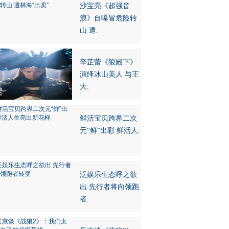
沙宝亮《超强音
浪》自曝冒危险转
山 遭.
辛芷蕾《狼殿下》
演绎冰山美人 与王
大.
鲜活宝贝跨界二次
元“鲜”出彩 鲜活人.
泛娱乐生态呼之欲
出 先行者将向领跑
者.