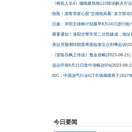
·
《模拟人生4》编辑建筑物122错误解决方
·
惊险！游客突发心脏“交感电风暴” 多方联
·
日媒：岸田文雄称计划最早8月24日进行核
·
重要通知！洛阳交警车管二分所建成，地址
·
美议员预测特朗普将面临第五次刑事起诉
(2
·
《冒险岛枫之传说》氪金攻略
(2023-08-21)
·
远达环保8月21日盘中涨幅达5%
(2023-08-2
·
IDC：中国油气行业ICT市场规模将于2027年
今日要闻