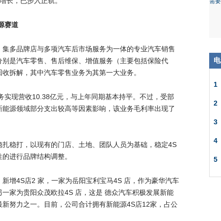
的增长，已步入正轨。
源赛道
、集多品牌店与多项汽车后市场服务为一体的专业汽车销售
分别是汽车零售、售后维保、增值服务（主要包括保险代
电
回收拆解，其中汽车零售业务为其第一大业务。
1
务实现营收10.38亿元，与上年同期基本持平。不过，受部
2
新能源领域部分支出较高等因素影响，该业务毛利率出现了
3
4
稳扎稳打，以现有的门店、土地、团队人员为基础，稳定4S
性的进行品牌结构调整。
5
新增4S店2 家，一家为岳阳宝利宝马4S 店，作为豪华汽车
一家为贵阳众茂欧拉4S 店，这是 德众汽车积极发展新能
新努力之一。目前，公司合计拥有新能源4S店12家，占公