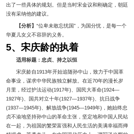
出了一些具体的规划。但是当时宋金议和刚确定，朝廷
没有采纳他的建议。
【分析】
“位卑未敢忘忧国”，为国分忧，是每一个
华夏儿女义不容辞的义务。
5、宋庆龄的执着
适用标题：忠贞、持之以恒
宋庆龄自1913年开始追随孙中山，致力于中国革
命事业，谋求中华民族独立解放。在近70年的漫长岁
月里，经过护法运动(1917年)、国民大革命(1924—
1927年)、国共对立十年(1927—1937年)、抗日战争
(1937—1945年)、解放战争(1945—1949年)，她始终忠
贞不渝地坚持孙中山的革命主张，坚定地和中国人民站
在一起，为祖国的繁荣富强和人民生活的美满幸福而殚