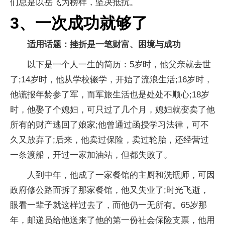
们总是以岳飞为榜样，坚决抵抗。
3、一次成功就够了
适用话题：挫折是一笔财富、困境与成功
以下是一个人一生的简历：5岁时，他父亲就去世
了;14岁时，他从学校辍学，开始了流浪生活;16岁时，
他谎报年龄参了军，而军旅生活也是处处不顺心;18岁
时，他娶了个媳妇，可只过了几个月，媳妇就变卖了他
所有的财产逃回了娘家;他曾通过函授学习法律，可不
久又放弃了;后来，他卖过保险，卖过轮胎，还经营过
一条渡船，开过一家加油站，但都失败了。
人到中年，他成了一家餐馆的主厨和洗瓶师，可因
政府修公路而拆了那家餐馆，他又失业了;时光飞逝，
眼看一辈子就这样过去了，而他仍一无所有。65岁那
年，邮递员给他送来了他的第一份社会保险支票，他用