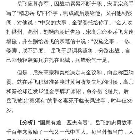
岳飞应募参军，因战功累累不断升职，宋高宗亲手
写了“精忠岳飞”四个字，制成旗后赐给他。又召他到寝
阁，对他说：“中兴的大事，全部委托给你了。”金人攻
打拱州、亳州，刘锜向朝廷告急，宋高宗命令岳飞火速
增援，并在赐给岳飞的亲笔信中说：“设施之事，一以
委卿，朕不遥度。”岳飞于是调兵遣将，分路出战，自
己率领轻装骑兵驻扎在郾城，兵锋锐气十足。
但是，后来高宗和秦桧决定与金议和，向金称臣纳
贡。就在岳飞积极准备渡过黄河收复失地的时候，高宗
和秦桧却连发12道金字牌班师诏，命令岳飞退兵。后
岳飞被以“莫须有”的罪名毒死于临安风波亭，时年仅39
岁。
【分析】
“国家有难，匹夫有责”。岳飞的忠勇故事
千百年来激励了一代又一代中国人。每当外侮当前，人