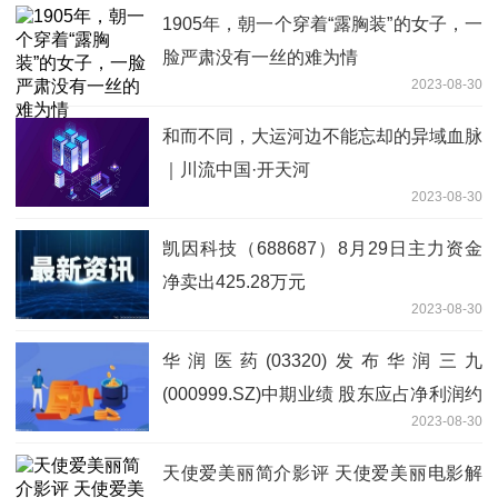
1905年，朝一个穿着“露胸装”的女子，一
脸严肃没有一丝的难为情
2023-08-30
和而不同，大运河边不能忘却的异域血脉
｜川流中国·开天河
2023-08-30
凯因科技（688687）8月29日主力资金
净卖出425.28万元
2023-08-30
华润医药(03320)发布华润三九
(000999.SZ)中期业绩 股东应占净利润约
2023-08-30
18.77亿元 同比增加30.99%
天使爱美丽简介影评 天使爱美丽电影解