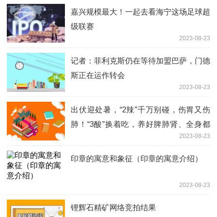
嘉兴规模最大！一起去看海宁这场足球超
级联赛
2023-08-23
记者：菲利克斯仍在等待加盟巴萨，门德
斯正在运作转会
2023-08-23
出伏迎处暑，“2辣”千万别碰，伤胃又伤
肺！“3酸”换着吃，养好脾肺肾、全身都
2023-08-23
舒服
印章的寓意和象征（印章的寓意介绍）
2023-08-23
锂辉石精矿网络竞拍结果