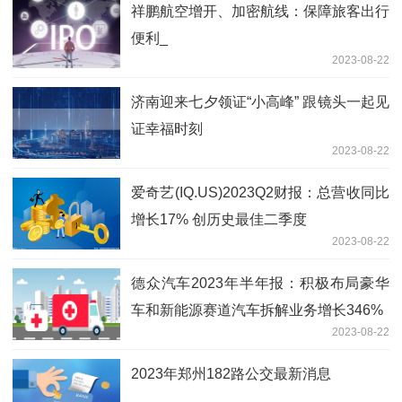
祥鹏航空增开、加密航线：保障旅客出行
便利_
2023-08-22
济南迎来七夕领证“小高峰” 跟镜头一起见
证幸福时刻
2023-08-22
爱奇艺(IQ.US)2023Q2财报：总营收同比
增长17% 创历史最佳二季度
2023-08-22
德众汽车2023年半年报：积极布局豪华
车和新能源赛道汽车拆解业务增长346%
2023-08-22
2023年郑州182路公交最新消息