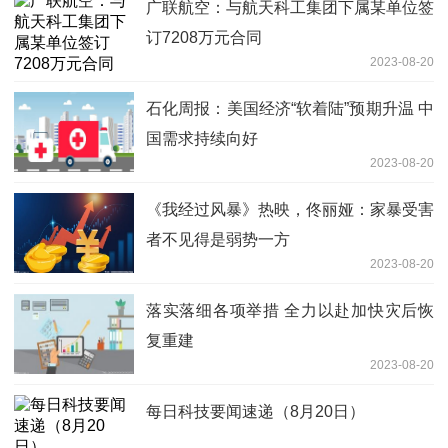
广联航空：与航天科工集团下属某单位签
订7208万元合同
2023-08-20
石化周报：美国经济“软着陆”预期升温 中
国需求持续向好
2023-08-20
《我经过风暴》热映，佟丽娅：家暴受害
者不见得是弱势一方
2023-08-20
落实落细各项举措 全力以赴加快灾后恢
复重建
2023-08-20
每日科技要闻速递（8月20日）