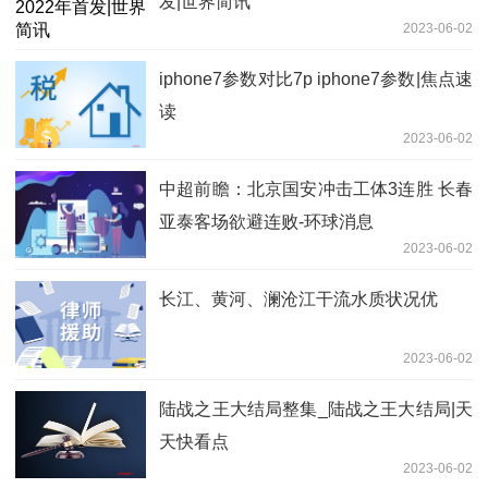
发|世界简讯
2023-06-02
iphone7参数对比7p iphone7参数|焦点速
读
2023-06-02
中超前瞻：北京国安冲击工体3连胜 长春
亚泰客场欲避连败-环球消息
2023-06-02
长江、黄河、澜沧江干流水质状况优
2023-06-02
陆战之王大结局整集_陆战之王大结局|天
天快看点
2023-06-02