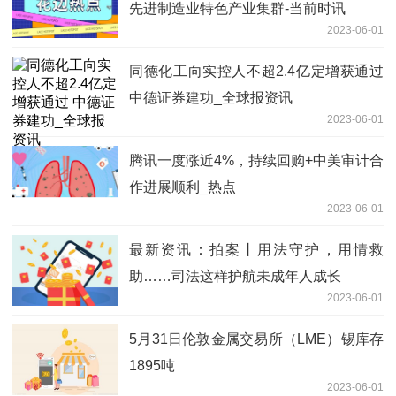
先进制造业特色产业集群-当前时讯
2023-06-01
同德化工向实控人不超2.4亿定增获通过
中德证券建功_全球报资讯
2023-06-01
腾讯一度涨近4%，持续回购+中美审计合
作进展顺利_热点
2023-06-01
最新资讯：拍案丨用法守护，用情救
助……司法这样护航未成年人成长
2023-06-01
5月31日伦敦金属交易所（LME）锡库存
1895吨
2023-06-01