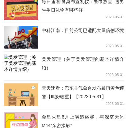
每日速看!餐桌布置礼仪：餐巾放置_送男
生生日礼物有哪些好
2023-05-31
中科江南：目前公司已适配大量信创环境
2023-05-31
美发管理（关于美发管理的基本详情介
绍）
2023-05-31
天天速看：巴东县气象台发布暴雨黄色预
警【III级/较重】【2023-05-31】
2023-05-31
金星火星6月上演追逐赛，与深空天体
M44“亲密接触”