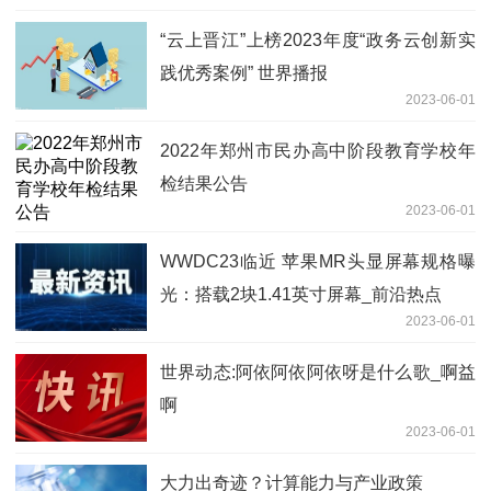
“云上晋江”上榜2023年度“政务云创新实
践优秀案例” 世界播报
2023-06-01
2022年郑州市民办高中阶段教育学校年
检结果公告
2023-06-01
WWDC23临近 苹果MR头显屏幕规格曝
光：搭载2块1.41英寸屏幕_前沿热点
2023-06-01
世界动态:阿依阿依阿依呀是什么歌_啊益
啊
2023-06-01
大力出奇迹？计算能力与产业政策